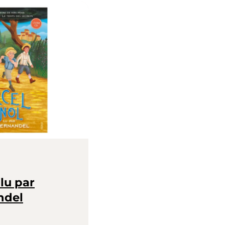
lu par
ndel