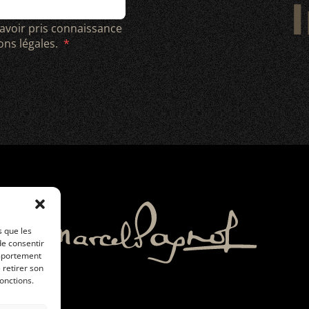
I
 avoir pris connaissance
ions légales.
s que les
de consentir
omportement
 retirer son
onctions.