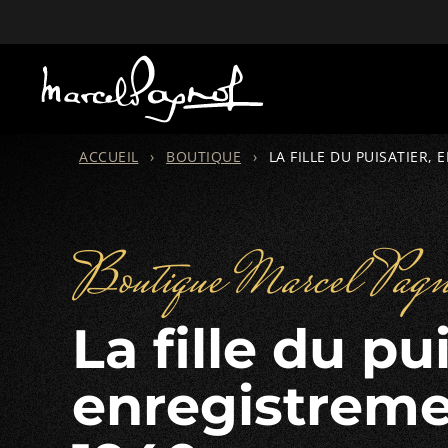
ACCUEIL
›
BOUTIQUE
›
LA FILLE DU PUISATIER,
Boutique Marcel Pagn
La fille du puisatier,
enregistreme