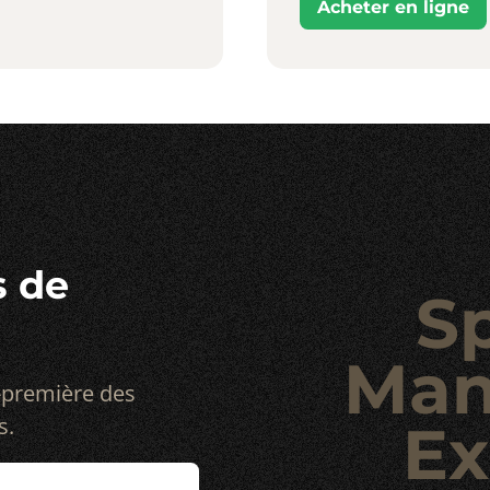
Acheter en ligne
s de
S
Man
-première des
s.
Ex