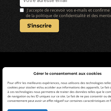
J'accepte de recevoir vos e-mails et confirme
de la politique de confidentialité et des ment
s'inscrire
Gérer le consentement aux cookies
Pour offrir les meilleures expériences, nous utilisons des technologies telle
cookies pour stocker et/ou accéder aux informations des appareils. Le fait 
à ces technologies nous permettra de traiter des données telles que le c
de navigation ou les ID uniques sur ce site. Le fait de ne pas consentir ou de
consentement peut avoir un effet négatif sur certaines caractéristiques et f