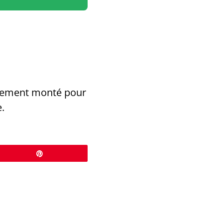
alement monté pour
.
Épingle