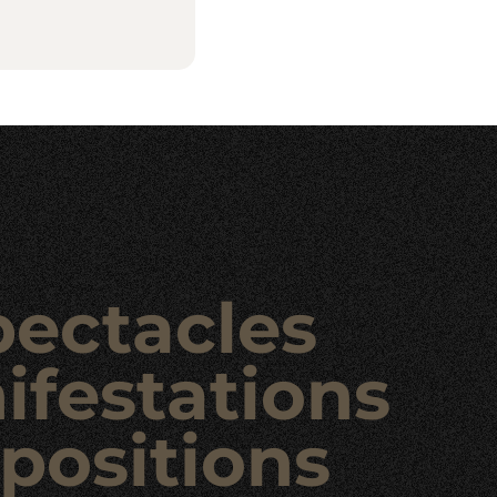
pectacles
ifestations
positions