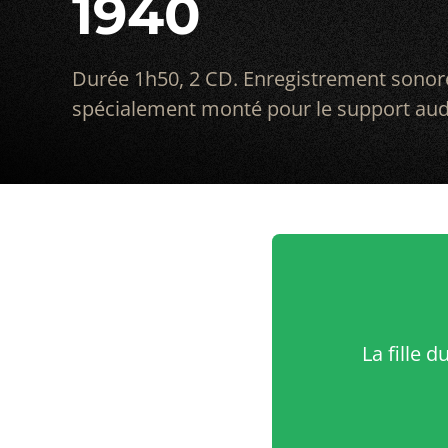
1940
Durée 1h50, 2 CD. Enregistrement sonore
spécialement monté pour le support au
La fille 