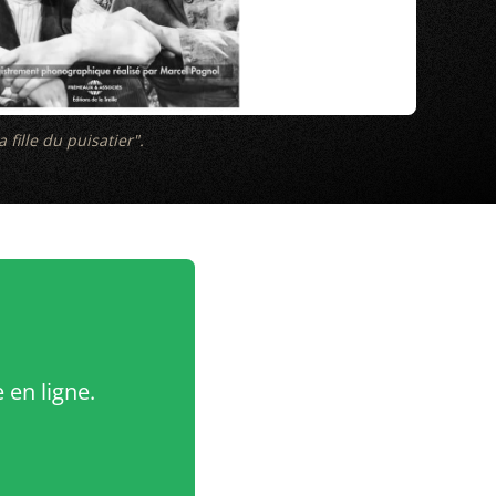
fille du puisatier".
 en ligne.