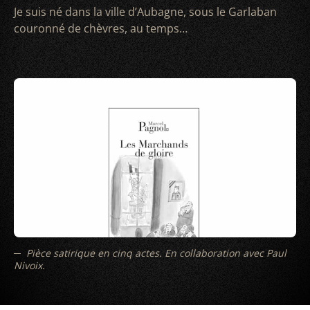
Je suis né dans la ville d’Aubagne, sous le Garlaban
couronné de chèvres, au temps…
Pièce satirique en cinq actes. En collaboration avec Paul
Nivoix.