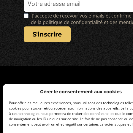
J'accepte de recevoir vos e-mails et confirme
de la politique de confidentialité et des ment
s'inscrire
Gérer le consentement aux cookies
Pour offrir les meilleures expériences, nous utilisons des technologies telle
cookies pour stocker et/ou accéder aux informations des appareils. Le fait 
à ces technologies nous permettra de traiter des données telles que le c
de navigation ou les ID uniques sur ce site. Le fait de ne pas consentir ou de
consentement peut avoir un effet négatif sur certaines caractéristiques et f