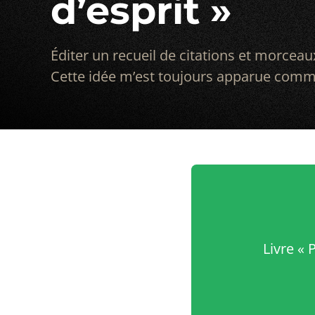
d’esprit »
Éditer un recueil de citations et morcea
Cette idée m’est toujours apparue com
Livre « 