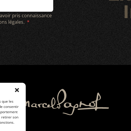
I
 avoir pris connaissance
ions légales.
s que les
de consentir
omportement
 retirer son
onctions.