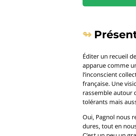
Présen
Éditer un recueil d
apparue comme une
l’inconscient colle
française. Une vis
rassemble autour 
tolérants mais auss
Oui, Pagnol nous re
dures, tout en nous
C’est un peu un gr