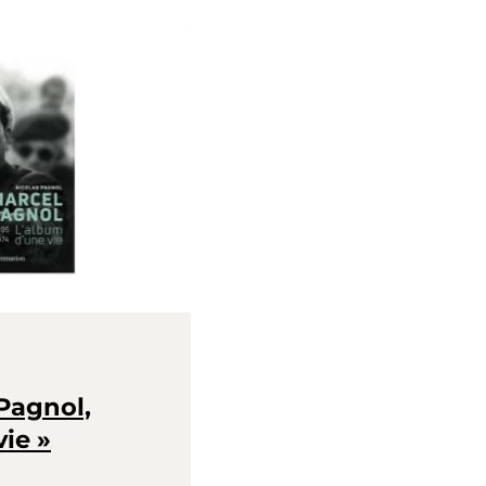
 Pagnol,
vie »