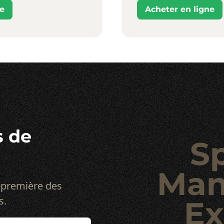
ne
Acheter en ligne
s de
S
Man
-première des
s.
Ex