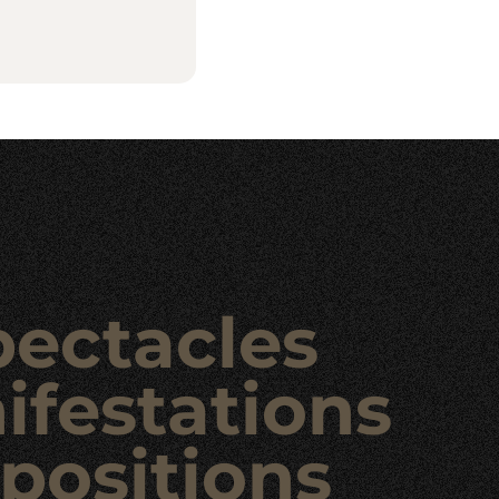
pectacles
ifestations
positions