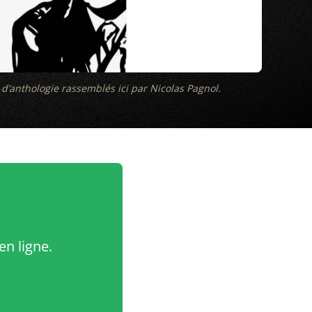
s d’anthologie rassemblés ici par Nicolas Pagnol.
en ligne.