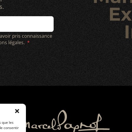
s.
Ex
I
 avoir pris connaissance
ions légales.
s que les
de consentir