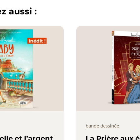
 aussi :
bande dessinée
elle et l’argent
La Prière aux é