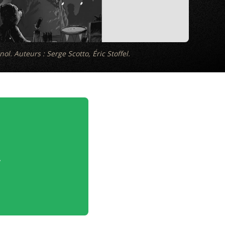
. Auteurs : Serge Scotto, Éric Stoffel.
.