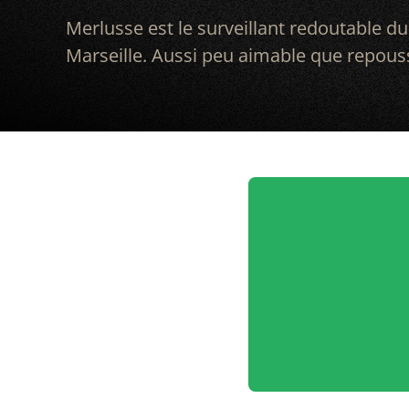
Merlusse est le surveillant redoutable d
Marseille. Aussi peu aimable que repou