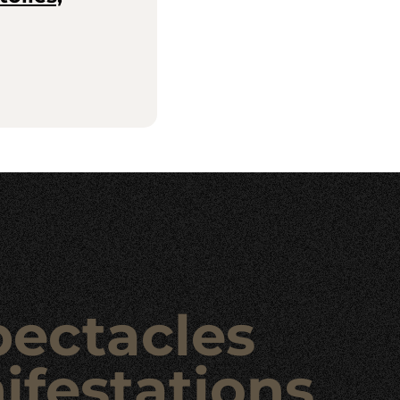
pectacles
ifestations