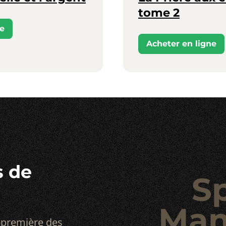
tome 2
ne
Acheter en ligne
s de
S
Man
-première des