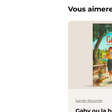
Vous aimerez
bande dessinée
Gaby ou la b