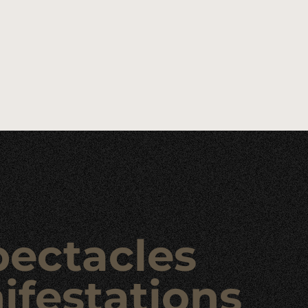
pectacles
ifestations