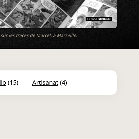
sur les traces de Marcel, à Marseille.
dio
(15)
artisanat
(4)