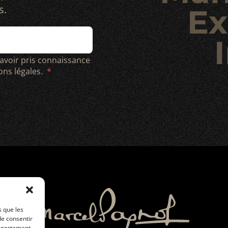
s.
Ex
I
 avoir pris connaissance
ions légales.
s que les
de consentir
omportement