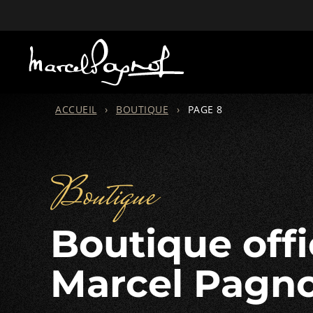
ACCUEIL
›
BOUTIQUE
›
PAGE 8
Boutique
Boutique officielle
Marcel Pagno