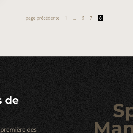
page précédente
1
…
6
7
8
s de
S
Man
-première des