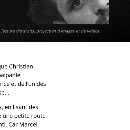
cture d'extraits, projection d'images et de vidéos.
que Christian
alpable,
nce et de l’un des
rse…
 en lisant des
e une petite route
ti. Car Marcel,