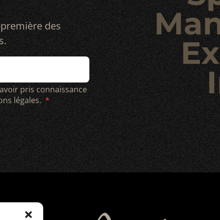
Man
-première des
s.
Ex
I
 avoir pris connaissance
ions légales.