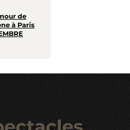
Amour de
ène à Paris
OVEMBRE
pectacles