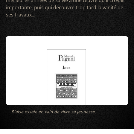
meilleures années de sa vie à une œuvre qu'il croyait
importante, puis qui découvre trop tard la vanité de
ses travaux...
Blaise essaie en vain de vivre sa jeunesse.