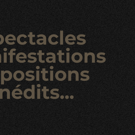
pectacles
ifestations
positions
nédits...