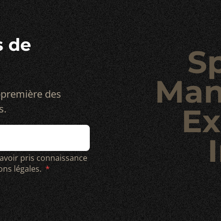
s de
S
Man
-première des
s.
Ex
I
 avoir pris connaissance
ions légales.