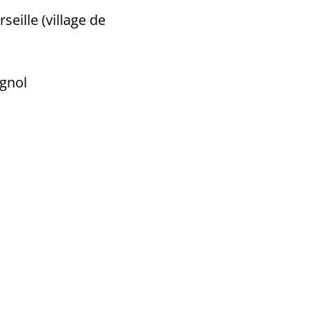
eille (village de
agnol