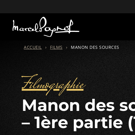
ACCUEIL
›
FILMS
›
MANON DES SOURCES
Filmographie
Manon des sources
– 1ère partie 