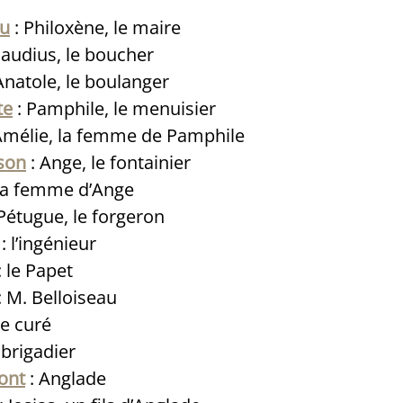
ou
: Philoxène, le maire
laudius, le boucher
Anatole, le boulanger
te
: Pamphile, le menuisier
Amélie, la femme de Pamphile
son
: Ange, le fontainier
la femme d’Ange
Pétugue, le forgeron
: l’ingénieur
: le Papet
: M. Belloiseau
le curé
 brigadier
ont
: Anglade