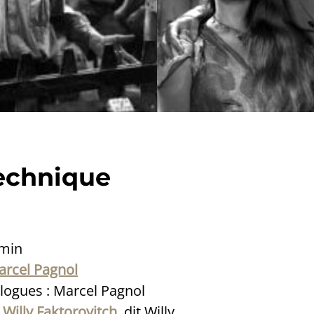
echnique
 min
arcel Pagnol
alogues : Marcel Pagnol
:
Willy Faktorovitch
, dit Willy