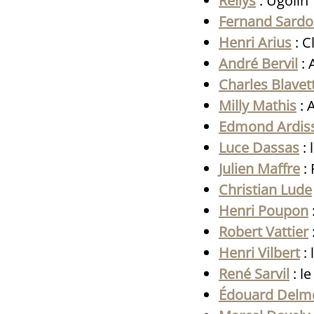
Rellys
: Ugolin
Fernand Sard
Henri Arius
: C
André Bervil
: 
Charles Blavet
Milly Mathis
: 
Edmond Ardis
Luce Dassas
: 
Julien Maffre
: 
Christian Lude
Henri Poupon
Robert Vattier
Henri Vilbert
: 
René Sarvil
: le
Édouard Delm