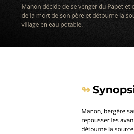
Manon décide de se venger du Papet et d
de la mort de son père et détourne la so
village en eau potable.
Synops
Manon, bergère sau
repousser les avanc
détourne la source 