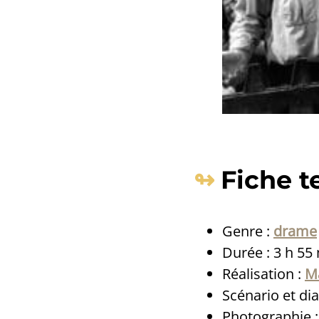
Fiche t
Genre :
drame
Durée : 3 h 55
Réalisation :
M
Scénario et di
Photographie 