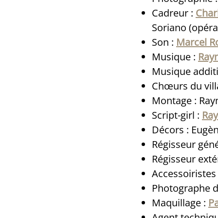
Cadreur :
Charl
Soriano (opéra
Son :
Marcel R
Musique :
Ray
Musique additi
Chœurs du vil
Montage : Ray
Script-girl :
Ray
Décors : Eugè
Régisseur géné
Régisseur exté
Accessoiristes 
Photographe d
Maquillage :
Pa
Agent techniqu