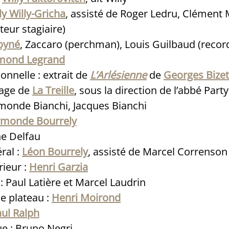
y Willy-Gricha
, assisté de Roger Ledru, Clément
teur stagiaire)
oyné
, Zaccaro (perchman), Louis Guilbaud (recor
mond Legrand
onnelle : extrait de
L’Arlésienne
de
Georges Bizet
lage de
La Treille
, sous la direction de l’abbé Party
monde Bianchi, Jacques Bianchi
monde Bourrely
ne Delfau
ral :
Léon Bourrely
, assisté de Marcel Correnson
rieur :
Henri Garzia
: Paul Latière et Marcel Laudrin
e plateau :
Henri Moirond
ul Ralph
e : Bruno Negri