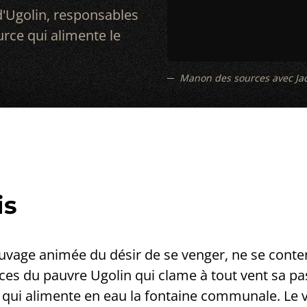
'Ugolin, responsables
urce qui alimente le
Manon des sources avec Jacq
is
vage animée du désir de se venger, ne se conte
es du pauvre Ugolin qui clame à tout vent sa pas
qui alimente en eau la fontaine communale. Le vi