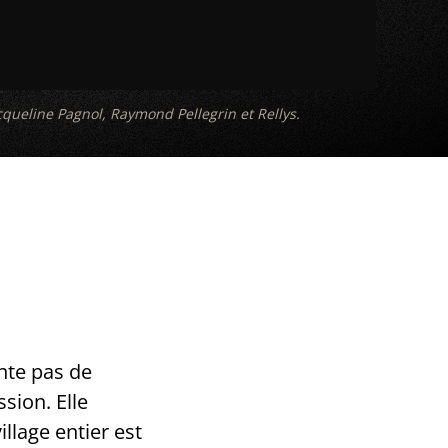
ueline Pagnol, Raymond Pellegrin et Rellys.
nte pas de
sion. Elle
llage entier est