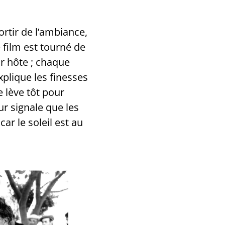
rtir de l’ambiance,
 film est tourné de
ur hôte ; chaque
xplique les finesses
e lève tôt pour
ur signale que les
ar le soleil est au