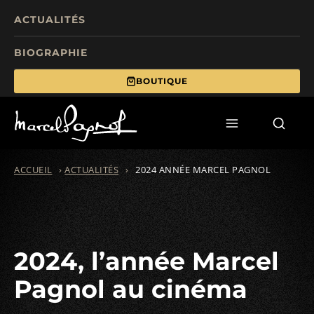
ACTUALITÉS
BIOGRAPHIE
BOUTIQUE
TOURISME
FILMS
ÉCRITS
ACCUEIL
›
ACTUALITÉS
›
2024 ANNÉE MARCEL PAGNOL
MANIFESTATIONS
FONDS DE DOTATION
2024, l’année Marcel
Pagnol au cinéma