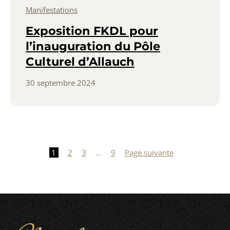
Manifestations
Exposition FKDL pour
l’inauguration du Pôle
Culturel d’Allauch
30 septembre 2024
Pagination
des
1
2
3
…
9
Page suivante
publications