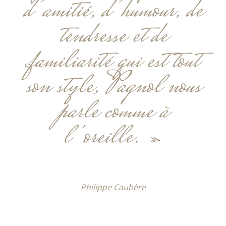
d’amitié, d’humour, de
tendresse et de
familiarité qui est tout
son style, Pagnol nous
parle comme à
l’oreille. »
Philippe Caubère