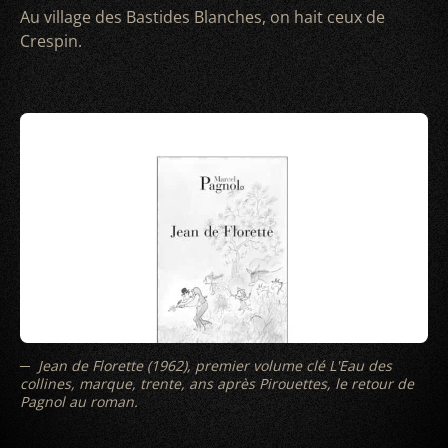
Au village des Bastides Blanches, on hait ceux de
Crespin.
Jean de Florette (1962), premier volume clé L'Eau des
collines, marque, trente, ans après Pirouettes, le retour de
Pagnol au roman.