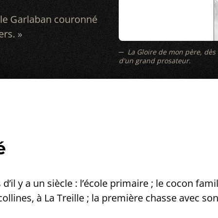
s le Garlaban couronné
rs. »
La Gloire de mon père, dès
d'un grand prosateur.
é
d’il y a un siècle : l’école primaire ; le cocon fami
ollines, à La Treille ; la première chasse avec s