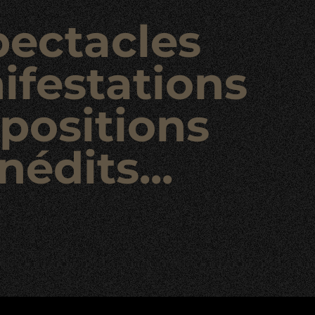
pectacles
ifestations
positions
nédits...