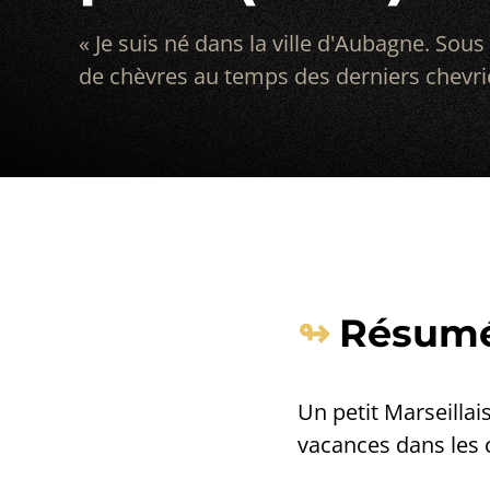
« Je suis né dans la ville d'Aubagne. Sou
de chèvres au temps des derniers chevrie
Résum
Un petit Marseillais 
vacances dans les c