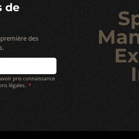
s de
S
Man
-première des
s.
Ex
I
 avoir pris connaissance
ions légales.