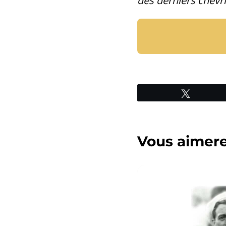
des derniers chevri
Tweetez
Vous aimerez