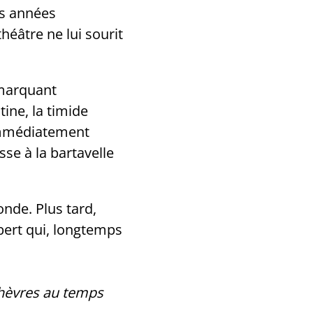
es années
héâtre ne lui sourit
 marquant
ine, la timide
 immédiatement
sse à la bartavelle
nde. Plus tard,
obert qui, longtemps
chèvres au temps