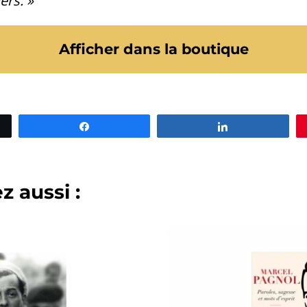
ers. »
Afficher dans la boutique
Partagez
Partagez
 aussi :