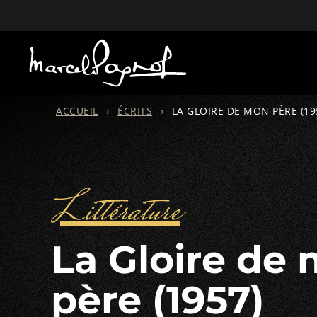
ACCUEIL
›
ÉCRITS
›
LA GLOIRE DE MON PÈRE (19
Littérature
La Gloire de mon
père (1957)