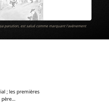
 sa parution, est salué comme marquant l'avènement
lial ; les premières
on père…