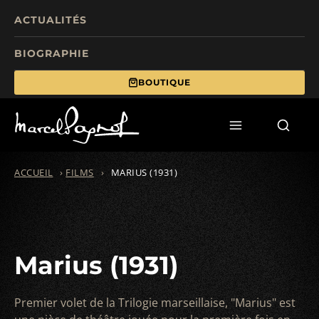
ACTUALITÉS
BIOGRAPHIE
BOUTIQUE
TOURISME
FILMS
ÉCRITS
ACCUEIL
›
FILMS
›
MARIUS (1931)
MANIFESTATIONS
FONDS DE DOTATION
Marius (1931)
Premier volet de la Trilogie marseillaise, "Marius" est