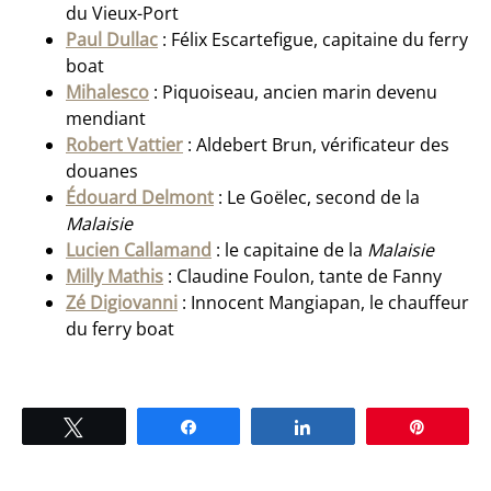
du Vieux-Port
Paul Dullac
: Félix Escartefigue, capitaine du ferry
boat
Mihalesco
: Piquoiseau, ancien marin devenu
mendiant
Robert Vattier
: Aldebert Brun, vérificateur des
douanes
Édouard Delmont
: Le Goëlec, second de la
Malaisie
Lucien Callamand
: le capitaine de la
Malaisie
Milly Mathis
: Claudine Foulon, tante de Fanny
Zé Digiovanni
: Innocent Mangiapan, le chauffeur
du ferry boat
Tweetez
Partagez
Partagez
Épingle