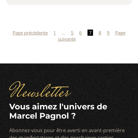
Pagination
des
Page précédente
1
…
5
6
7
8
9
Page
suivante
publications
Newsletter
Vous aimez l'univers de
Marcel Pagnol ?
Abonnez-vous pour être averti en avant-première
des manifestations et des prochaines sorties.