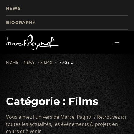
NEWS
BIOGRAPHY
TOURISM
FILMS
WRITINGS
HOME
›
NEWS
›
FILMS
›
PAGE 2
Catégorie : Films
Vous aimez l'univers de Marcel Pagnol ? Retrouvez ici
toutes les actualités, les événements & projets en
cours et à venir.