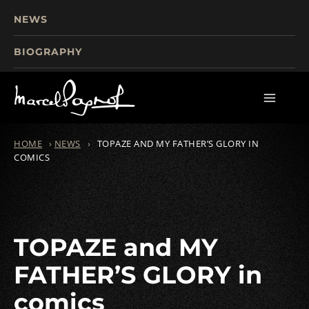
NEWS
BIOGRAPHY
TOURISM
FILMS
WRITINGS
HOME
›
NEWS
›
TOPAZE AND MY FATHER’S GLORY IN
COMICS
TOPAZE and MY
FATHER’S GLORY in
comics